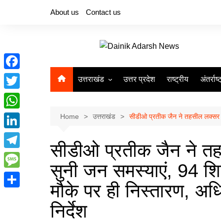
Skip
About us
Contact us
to
content
F
उत्तराखंड
उत्तर प्रदेश
राष्ट्रीय
अंतर्राष्
a
T
देहरादून
c
w
W
Home
उत्तराखंड
सीडीओ प्रतीक जैन ने तहसील लक्सर के 
e
i
h
L
b
t
सीडीओ प्रतीक जैन ने तहस
a
i
o
T
t
t
सुनी जन समस्याएं, 94 शि
n
o
e
e
M
s
k
मौके पर ही निस्तारण, अध
k
l
r
e
A
S
e
e
निर्देश
s
p
h
d
g