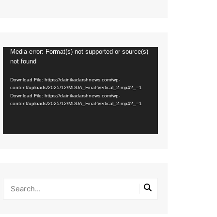
Media error: Format(s) not supported or source(s)
Video
not found
Player
Download File: https://dainikadarshnews.com/wp-
content/uploads/2025/12/MDDA_Final-Vertical_2.mp4?_=1
Download File: https://dainikadarshnews.com/wp-
content/uploads/2025/12/MDDA_Final-Vertical_2.mp4?_=1