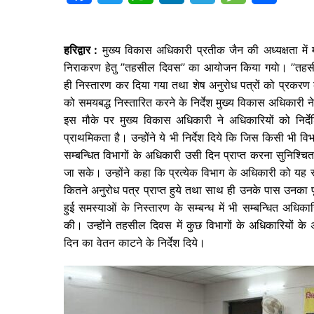
a
w
h
i
e
e
h
c
i
a
n
l
s
a
हरिद्वार :
मुख्य विकास अधिकारी प्रतीक जैन की अध्यक्षता मे
निराकरण हेतु ’’तहसील दिवस’’ का आयोजन किया गयाे। ’’तहसील द
e
t
t
k
e
s
r
ही निस्तारण कर दिया गया तथा शेष अनुरोध पत्रों को प्रकरण क
b
t
s
e
g
a
e
को समयबद्ध निस्तारित करने के निर्देश मुख्य विकास अधिकारी न
o
e
A
d
r
g
इस मौके पर मुख्य विकास अधिकारी ने अधिकारियों को निर
प्राथमिकता है। उन्होेंने ये भी निर्देश दिये कि जिस किसी भी विभाग
o
r
p
I
a
e
सम्बन्धित विभागों के अधिकारी उसी दिन प्राप्त करना सुनिश्चित
k
p
n
m
जा सके। उन्होंने कहा कि प्रत्येक विभाग के अधिकारी को यह स
कितने अनुरोध पत्र प्राप्त हुये तथा साथ ही उनके पास उनका पूर
हुई समस्याओं के निस्तारण के सम्बन्ध में भी सम्बन्धित अध
की। उन्होंने तहसील दिवस में कुछ विभागों के अधिकारियों क
दिन का वेतन काटने के निर्देश दिये।