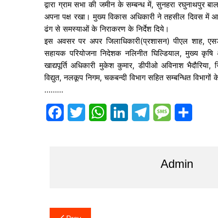
द्वारा ग्राम सभा की जमीन के सम्बन्ध में, सुनहरा रघुनाथपुर 
अपना पक्ष रखा। मुख्य विकास अधिकारी ने तहसील दिवस में आये
ढंग से समस्याओं के निराकरण के निर्देश दिये।
इस अवसर पर अपर जिलाधिकारी(प्रशासन) पीएल शाह, एसडी
सहायक परियोजना निदेशक नलिनीत घिल्डियाल, मुख्य कृषि
खाद्यपूर्ति अधिकारी मुकेश कुमार, डीपीओ अविनाश भैदौरिया
विद्युत, नलकूप निगम, चकबन्दी विभाग सहित सम्बन्धित विभागो
………
F
T
W
L
T
M
S
a
w
h
i
e
e
h
c
i
a
n
l
s
a
Admin
e
t
t
k
e
s
r
b
t
s
e
g
a
e
o
e
A
d
r
g
Post
o
r
p
I
a
e