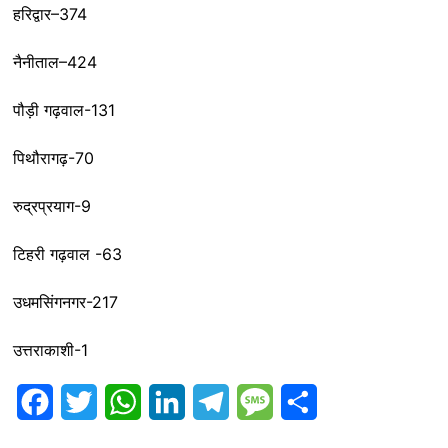
हरिद्वार–374
नैनीताल–424
पौड़ी गढ़वाल-131
पिथौरागढ़-70
रुद्रप्रयाग-9
टिहरी गढ़वाल -63
उधमसिंगनगर-217
उत्तराकाशी-1
F
T
W
L
T
M
S
a
w
h
i
e
e
h