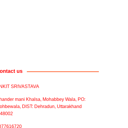
ontact us
NKIT SRIVASTAVA
hander mani Khalsa, Mohabbey Wala, PO:
ohbewala, DIST: Dehradun, Uttarakhand
248002
077616720