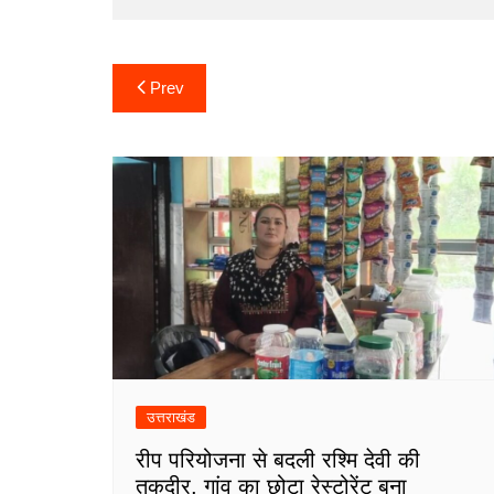
b
t
s
e
g
a
e
o
e
A
d
r
g
Post
o
r
p
I
a
e
Prev
navigation
k
p
n
m
उत्तराखंड
रीप परियोजना से बदली रश्मि देवी की
तकदीर, गांव का छोटा रेस्टोरेंट बना