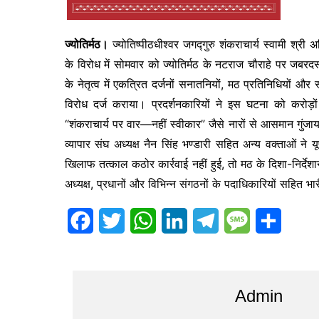
ज्योतिर्मठ।
ज्योतिष्पीठधीश्वर जगद्गुरु शंकराचार्य स्वामी श्री
के विरोध में सोमवार को ज्योतिर्मठ के नटराज चौराहे पर जबरद
के नेतृत्व में एकत्रित दर्जनों सनातनियों, मठ प्रतिनिधियों औ
विरोध दर्ज कराया। प्रदर्शनकारियों ने इस घटना को करोड़
“शंकराचार्य पर वार—नहीं स्वीकार” जैसे नारों से आसमान गुंज
व्यापार संघ अध्यक्ष नैन सिंह भण्डारी सहित अन्य वक्ताओं ने
खिलाफ तत्काल कठोर कार्रवाई नहीं हुई, तो मठ के दिशा-निर्देशा
अध्यक्ष, प्रधानों और विभिन्न संगठनों के पदाधिकारियों सहित भारी 
F
T
W
L
T
M
S
a
w
h
i
e
e
h
c
i
a
n
l
s
a
Admin
e
t
t
k
e
s
r