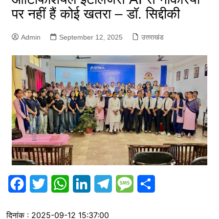
पर नहीं हैं कोई खतरा – डॉ. सिद्दीकी
Admin
September 12, 2025
उत्तराखंड
F
T
W
L
T
M
S
a
w
h
i
e
e
h
दिनांक : 2025-09-12 15:37:00