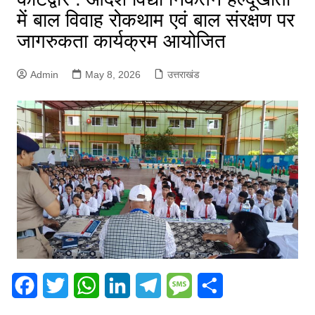
में बाल विवाह रोकथाम एवं बाल संरक्षण पर
जागरुकता कार्यक्रम आयोजित
Admin
May 8, 2026
उत्तराखंड
F
T
W
L
T
M
S
a
w
h
i
e
e
h