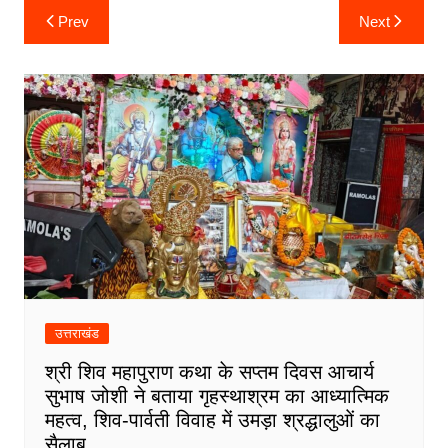
Post
Prev
Next
o
r
p
I
a
e
navigation
k
p
n
m
उत्तराखंड
श्री शिव महापुराण कथा के सप्तम दिवस आचार्य
सुभाष जोशी ने बताया गृहस्थाश्रम का आध्यात्मिक
महत्व, शिव-पार्वती विवाह में उमड़ा श्रद्धालुओं का
सैलाब