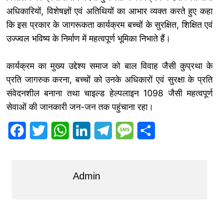
अधिकारियों, विशेषज्ञों एवं अतिथियों का आभार व्यक्त करते हुए कहा
कि इस प्रकार के जागरूकता कार्यक्रम बच्चों के सुरक्षित, शिक्षित एवं
उज्ज्वल भविष्य के निर्माण में महत्वपूर्ण भूमिका निभाते हैं।
कार्यक्रम का मुख्य उद्देश्य समाज को बाल विवाह जैसी कुप्रथा के
प्रति जागरुक करना, बच्चों को उनके अधिकारों एवं सुरक्षा के प्रति
संवेदनशील बनाना तथा चाइल्ड हेल्पलाइन 1098 जैसी महत्वपूर्ण
सेवाओं की जानकारी जन-जन तक पहुंचाना रहा।
F
T
W
L
T
M
S
a
w
h
i
e
e
h
c
i
a
n
l
s
a
Admin
e
t
t
k
e
s
r
b
t
s
e
g
a
e
o
e
A
d
r
g