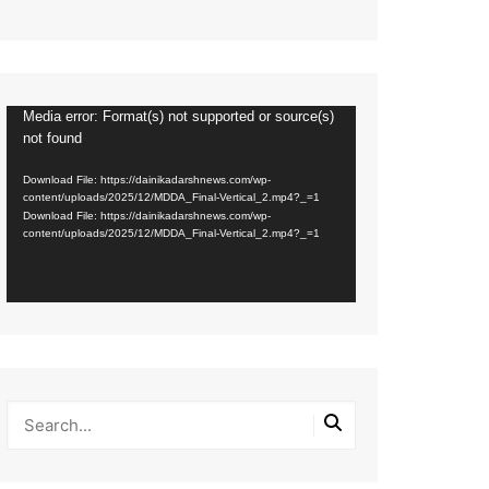
Media error: Format(s) not supported or source(s)
Video
not found
Player
Download File: https://dainikadarshnews.com/wp-
content/uploads/2025/12/MDDA_Final-Vertical_2.mp4?_=1
Download File: https://dainikadarshnews.com/wp-
content/uploads/2025/12/MDDA_Final-Vertical_2.mp4?_=1