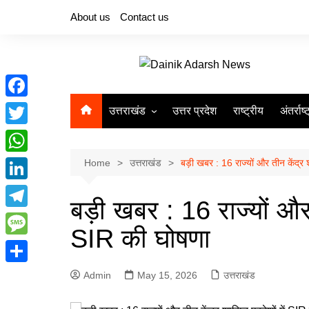
Skip
About us
Contact us
to
content
F
उत्तराखंड
उत्तर प्रदेश
राष्ट्रीय
अंतर्राष्
a
T
देहरादून
c
w
W
Home
उत्तराखंड
बड़ी खबर : 16 राज्यों और तीन केंद्र 
e
i
h
L
b
t
बड़ी खबर : 16 राज्यों और त
a
i
o
T
t
t
SIR की घोषणा
n
o
e
e
M
s
k
k
l
r
e
A
S
Admin
May 15, 2026
उत्तराखंड
e
e
s
p
h
d
g