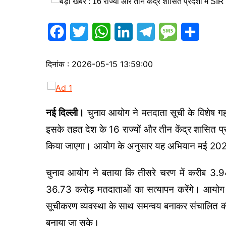
s
p
a
I
r
a
r
n
a
F
T
W
L
T
M
S
g
e
m
a
w
h
i
e
e
h
e
दिनांक : 2026-05-15 13:59:00
c
i
a
n
l
s
a
e
t
t
k
e
s
r
b
t
s
e
g
a
e
नई दिल्ली।
चुनाव आयोग ने मतदाता सूची के विशेष 
o
e
A
d
r
g
इसके तहत देश के 16 राज्यों और तीन केंद्र शासित प्र
o
r
p
I
a
e
किया जाएगा। आयोग के अनुसार यह अभियान मई 202
k
p
n
m
चुनाव आयोग ने बताया कि तीसरे चरण में करीब 3
36.73 करोड़ मतदाताओं का सत्यापन करेंगे। आयोग
सूचीकरण व्यवस्था के साथ समन्वय बनाकर संचालित की
बनाया जा सके।