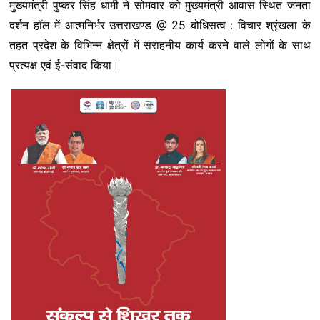
मुख्यमंत्री पुष्कर सिंह धामी ने सोमवार को मुख्यमंत्री आवास स्थित जनता
c
i
a
n
l
s
a
दर्शन हॉल में आत्मनिर्भर उत्तराखण्ड @ 25 बोधिसत्व : विचार श्रृंखला के
e
t
t
k
e
s
r
तहत प्रदेश के विभिन्न क्षेत्रों में सराहनीय कार्य करने वाले लोगों के साथ
b
t
s
e
g
a
e
प्रत्यक्ष एवं ई-संवाद किया।
o
e
A
d
r
g
o
r
p
I
a
e
k
p
n
m