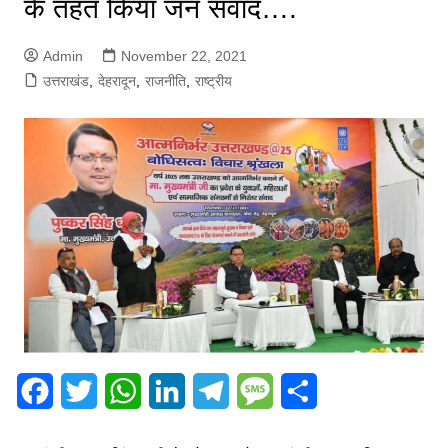
के तहत किया जन संवाद….
Admin
November 22, 2021
उत्तराखंड
,
देहरादून
,
राजनीति
,
राष्ट्रीय
F
T
W
L
T
M
S
a
w
h
i
e
e
h