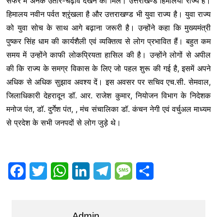
सफर में अनेक उतार-चढ़ाव देखने को मिले। उत्तराखण्ड हिमालयी राज्य है।
हिमालय नवीन पर्वत श्रृंखला है और उत्तराखण्ड भी युवा राज्य है। युवा राज्य
को युवा सोच के साथ आगे बढ़ाना जरूरी है। उन्होंने कहा कि मुख्यमंत्री
पुष्कर सिंह धाम की कार्यशैली एवं व्यक्तित्व से लोग प्रभावित हैं। बहुत कम
समय में उन्होंने काफी लोकप्रियता हासिल की है। उन्होंने लोगों से अपील
की कि राज्य के समग्र विकास के लिए जो पहल शुरू की गई है, इसमें अपने
अधिक से अधिक सुझाव अवश्य दें। इस अवसर पर सचिव एच.सी. सेमवाल,
जिलाधिकारी देहरादून डॉ. आर. राजेश कुमार, नियोजन विभाग के निदेशक
मनोज पंत, डॉ. दुर्गेश पंत, , मंच संचालिका डॉ. कंचन नेगी एवं वर्चुअल माध्यम
से प्रदेश के सभी जनपदों से लोग जुड़े थे।
F
T
W
L
T
M
S
a
w
h
i
e
e
h
c
i
a
n
l
s
a
Admin