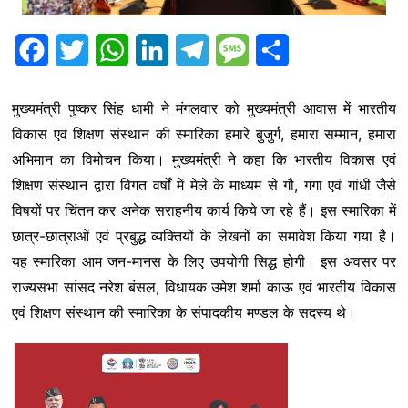
F
T
W
L
T
M
S
a
w
h
i
e
e
h
मुख्यमंत्री पुष्कर सिंह धामी ने मंगलवार को मुख्यमंत्री आवास में भारतीय
c
i
a
n
l
s
a
विकास एवं शिक्षण संस्थान की स्मारिका हमारे बुजुर्ग, हमारा सम्मान, हमारा
e
t
t
k
e
s
r
अभिमान का विमोचन किया। मुख्यमंत्री ने कहा कि भारतीय विकास एवं
b
t
s
e
g
a
e
शिक्षण संस्थान द्वारा विगत वर्षों में मेले के माध्यम से गौ, गंगा एवं गांधी जैसे
विषयों पर चिंतन कर अनेक सराहनीय कार्य किये जा रहे हैं। इस स्मारिका में
o
e
A
d
r
g
छात्र-छात्राओं एवं प्रबुद्ध व्यक्तियों के लेखनों का समावेश किया गया है।
o
r
p
I
a
e
यह स्मारिका आम जन-मानस के लिए उपयोगी सिद्ध होगी। इस अवसर पर
k
p
n
m
राज्यसभा सांसद नरेश बंसल, विधायक उमेश शर्मा काऊ एवं भारतीय विकास
एवं शिक्षण संस्थान की स्मारिका के संपादकीय मण्डल के सदस्य थे।