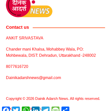
Contact us
ANKIT SRIVASTAVA
Chander mani Khalsa, Mohabbey Wala, PO:
Mohbewala, DIST: Dehradun, Uttarakhand -248002
8077616720
Dainikadarshnews@gmail.com
Copyright © 2026 Dainik Adarsh News. All rights reserved.
About us
F
T
Contact us
W
L
T
M
S