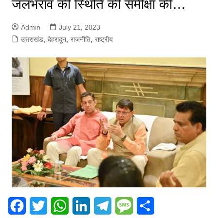
जलभराव की स्थिति की समीक्षा की…
Admin
July 21, 2023
उत्तराखंड
,
देहरादून
,
राजनीति
,
राष्ट्रीय
F
T
W
L
T
M
S