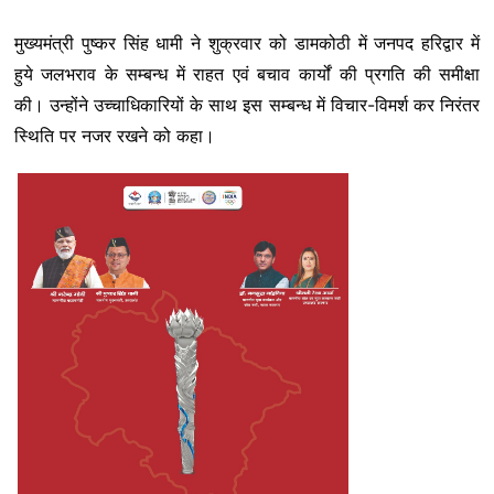
a
w
h
i
e
e
h
मुख्यमंत्री पुष्कर सिंह धामी ने शुक्रवार को डामकोठी में जनपद हरिद्वार में
c
i
a
n
l
s
a
हुये जलभराव के सम्बन्ध में राहत एवं बचाव कार्यों की प्रगति की समीक्षा
e
t
t
k
e
s
r
की। उन्होंने उच्चाधिकारियों के साथ इस सम्बन्ध में विचार-विमर्श कर निरंतर
b
t
s
e
g
a
e
स्थिति पर नजर रखने को कहा।
o
e
A
d
r
g
o
r
p
I
a
e
k
p
n
m