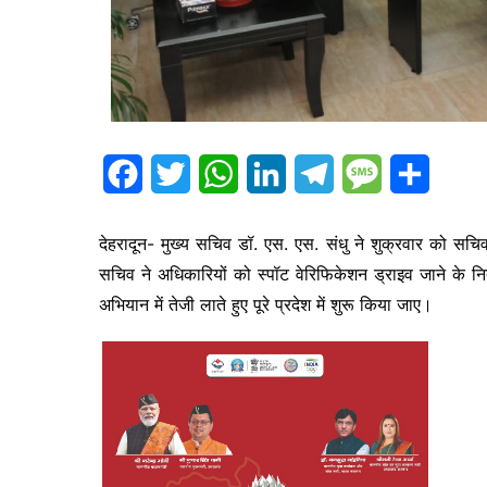
F
T
W
L
T
M
S
a
w
h
i
e
e
h
देहरादून- मुख्य सचिव डॉ. एस. एस. संधु ने शुक्रवार को सचि
c
i
a
n
l
s
a
सचिव ने अधिकारियों को स्पॉट वेरिफिकेशन ड्राइव जाने के नि
e
t
t
k
e
s
r
अभियान में तेजी लाते हुए पूरे प्रदेश में शुरू किया जाए।
b
t
s
e
g
a
e
o
e
A
d
r
g
o
r
p
I
a
e
k
p
n
m