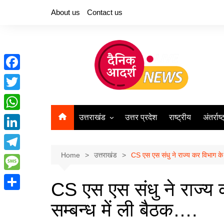
Skip
About us
Contact us
to
content
F
a
T
c
w
उत्तराखंड
उत्तर प्रदेश
राष्ट्रीय
अंतर्राष्
W
e
i
h
L
देहरादून
b
t
a
i
Home
उत्तराखंड
CS एस एस संधु ने राज्य कर विभाग के
o
T
t
t
n
o
e
e
M
s
CS एस एस संधु ने राज्य
k
k
l
r
e
A
S
e
सम्बन्ध में ली बैठक….
e
s
p
h
d
g