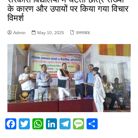
के कारण और उपायों पर किया गया विचार
विमर्श
Admin
May 10, 2025
उत्तराखंड
F
T
W
L
T
M
S
a
w
h
i
e
e
h