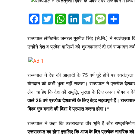
s
p
a
I
r
a
r
n
a
F
T
W
L
T
M
S
g
e
m
a
w
h
i
e
e
h
e
राज्यपाल लेफ्टिनेंट जनरल गुरमीत सिंह (से.नि.) ने स्वतंत्र
c
i
a
n
l
s
a
उन्होंने देश व प्रदेश वासियों को शुभकामनाएं दी एवं राजभवन कर
e
t
t
k
e
s
r
b
t
s
e
g
a
e
o
e
A
d
r
g
राज्यपाल ने देश की आज़ादी के 75 वर्ष पूरे होने पर स्वतंत्र
योगदान को कभी भुला नहीं सकता। राज्यपाल ने प्रत्येक देशव
o
r
p
I
a
e
लेना चाहिए कि देश की समृद्धि, सुरक्षा के लिए अपना योगदान दें
k
p
n
m
वाले 25 वर्ष प्रत्येक देशवासी के लिए बेहद महत्वपूर्ण हैं। राज्यपाल
विश्व गुरु बनाने की दिशा में प्रयास करना होगा।
*
राज्यपाल ने कहा कि उत्तराखण्ड वीर भूमि है और राष्ट्रनिर्म
उत्तराखण्ड का होगा इसलिए कि आज के दिन प्रत्येक नागरिक को प्