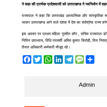
ने कहा की प्रत्येक प्रदेशवासी को उत्तराखण्ड ने नवनिर्माण में स
राज्यपाल ने कहा कि उत्तराखंड आध्यात्मिक और सांस्कृतिक रूप 
जाकर उत्तराखण्ड आने वाले दशक में देश का सर्वश्रेष्ठ राज्य बन
इस अवसर पर प्रथम महिला गुरमीत कौर , सचिव राज्यपाल डॉ.
नितिन उपाध्याय, विधि परामर्शी अमित कुमार सिरोही, वित्त नियंत
तैनात अधिकारी कर्मचारी मौजूद रहे।
F
T
W
L
T
M
S
a
w
h
i
e
e
h
c
i
a
n
l
s
a
Admin
e
t
t
k
e
s
r
b
t
s
e
g
a
e
o
e
A
d
r
g