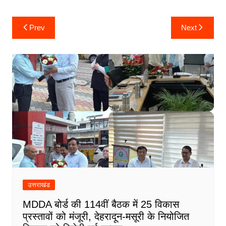
o
e
A
d
r
g
Post
Prev
Next
o
r
p
I
a
e
navigation
k
p
n
m
उत्तराखंड
MDDA बोर्ड की 114वीं बैठक में 25 विकास
प्रस्तावों को मंजूरी, देहरादून-मसूरी के नियोजित