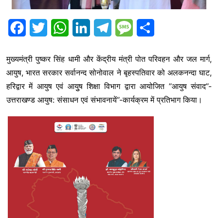
F
T
W
L
T
M
S
a
w
h
i
e
e
h
मुख्यमंत्री पुष्कर सिंह धामी और केंद्रीय मंत्री पोत परिवहन और जल मार्ग,
c
i
a
n
l
s
a
आयुष, भारत सरकार सर्वानन्द सोनोवाल ने बृहस्पतिवार को अलकनन्दा घाट,
e
t
t
k
e
s
r
हरिद्वार में आयुष एवं आयुुष शिक्षा विभाग द्वारा आयोजित ’’आयुष संवाद’’-
b
t
s
e
g
a
e
उत्तराखण्ड आयुष: संसाधन एवं संभावनायें’’-कार्यक्रम में प्रतिभाग किया।
o
e
A
d
r
g
o
r
p
I
a
e
k
p
n
m