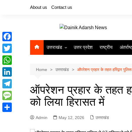
Skip
About us
Contact us
to
content
F
उत्तराखंड
उत्तर प्रदेश
राष्ट्रीय
अंतर्राष्
a
T
देहरादून
c
w
W
Home
उत्तराखंड
ऑपरेशन प्रहार के तहत हरिद्वार पुलिस
e
i
h
L
b
t
ऑपरेशन प्रहार के तहत हर
a
i
o
T
t
t
को लिया हिरासत में
n
o
e
e
M
s
k
k
l
r
e
A
S
Admin
May 12, 2026
उत्तराखंड
e
e
s
p
h
d
g