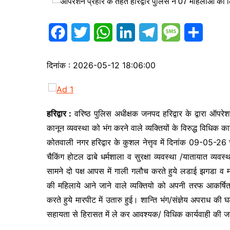
s
p
a
I
r
a
r
n
a
F
T
W
L
T
M
S
g
e
m
a
w
h
i
e
e
h
e
दिनांक : 2026-05-12 18:06:00
c
i
a
n
l
s
a
e
t
t
k
e
s
r
b
t
s
e
g
a
e
हरिद्वार :
वरिष्ठ पुलिस अधीक्षक जनपद हरिद्वार के द्वारा ऑपरे
o
e
A
d
r
g
कानून व्यवस्था को भंग करने वाले व्यक्तियों के विरुद्ध विधिक का
कोतवाली नगर हरिद्वार के कुशल नेत्तृव में दिनांक 09-05-26 
o
r
p
I
a
e
चैकिंग होटल ढाबे धर्मशाला व सुरक्षा व्यवस्था /यातायात व्यवस्थ
k
p
n
m
सामने दो पक्ष आपस में गाली गलौच करते हुये लडाई झगडा व मा
की महिलाये आने जाने वाले व्यक्तियो को अपनी तरफ आकर्ष
करते हुये मारपीट में उतारु हुई। शान्ति भंग/संज्ञेय अपराध क
सहायता से हिरासत में ले कर आवश्यक/ विधिक कार्यवाही की जा