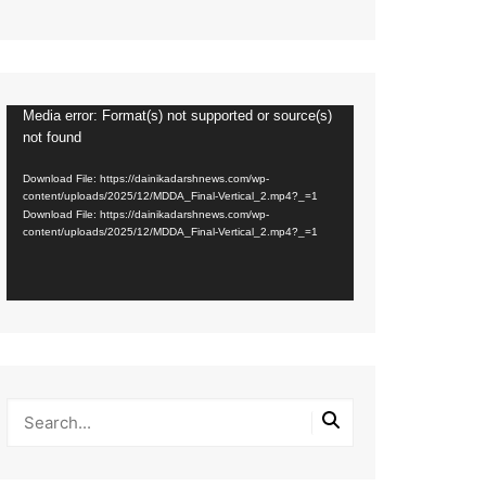
Media error: Format(s) not supported or source(s)
Video
not found
Player
Download File: https://dainikadarshnews.com/wp-
content/uploads/2025/12/MDDA_Final-Vertical_2.mp4?_=1
Download File: https://dainikadarshnews.com/wp-
content/uploads/2025/12/MDDA_Final-Vertical_2.mp4?_=1