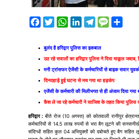
F
T
W
L
T
M
S
a
w
h
i
e
e
h
c
i
a
n
l
s
a
बुलंद है हरिद्वार पुलिस का इकबाल
e
t
t
k
e
s
r
उठ रहे सवालों का हरिद्वार पुलिस ने दिया माकूल जवाब,
b
t
s
e
g
a
e
मनी ट्रांसफर ऐजेंसी के कर्मचारियों से बाइक सवार युवक
o
e
A
d
r
g
दिनदहाड़े हुई घटना से मच गया था हड़कंप
o
r
p
I
a
e
एजेंसी के कर्मचारी की मिलीभगत से ही अंजाम दिया गय
k
p
n
m
कैश ले जा रहे कर्मचारी ने साजिश के तहत किया पुलिस 
हरिद्वार :
बीते रोज (10 अगस्त) को कोतवाली रानीपुर क्षेत्रान
कर्मचारियों से 14.5 लाख रुपयों से भरा बैग लूटने की सनसनीख
संदिग्धों सहित कुल 04 अभियुक्तों को दबोचते हुए बैग सहित