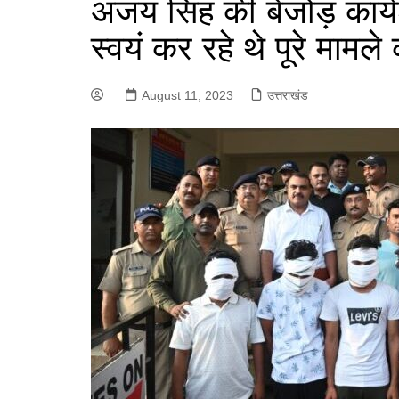
अजय सिंह की बेजोड़ कार्य
s
p
a
I
r
a
स्वयं कर रहे थे पूरे मामले
r
n
a
g
e
m
e
August 11, 2023
उत्तराखंड