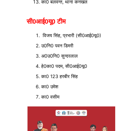
का0 बलवन्त, थाना कनखल
सी0आई0यू0 टीम
विजय सिंह, प्रभारी (सी0आई0यू0)
उ0नि0 पवन डिमरी
अ0उ0नि0 सुन्दरलाल
हे0का0 पदम, सी0आई0यू0
का0 123 हरबीर सिंह
का0 उमेश
का0 वसीम