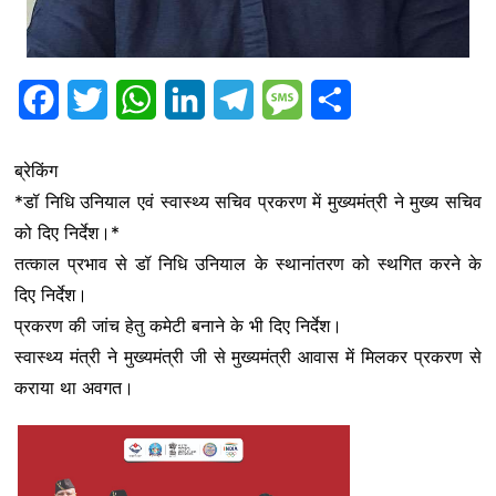
F
T
W
L
T
M
S
a
w
h
i
e
e
h
ब्रेकिंग
c
i
a
n
l
s
a
*डॉ निधि उनियाल एवं स्वास्थ्य सचिव प्रकरण में मुख्यमंत्री ने मुख्य सचिव
e
t
t
k
e
s
r
को दिए निर्देश।*
b
t
s
e
g
a
e
तत्काल प्रभाव से डॉ निधि उनियाल के स्थानांतरण को स्थगित करने के
दिए निर्देश।
o
e
A
d
r
g
प्रकरण की जांच हेतु कमेटी बनाने के भी दिए निर्देश।
o
r
p
I
a
e
स्वास्थ्य मंत्री ने मुख्यमंत्री जी से मुख्यमंत्री आवास में मिलकर प्रकरण से
k
p
n
m
कराया था अवगत।