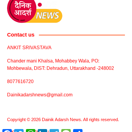
Contact us
ANKIT SRIVASTAVA
Chander mani Khalsa, Mohabbey Wala, PO:
Mohbewala, DIST: Dehradun, Uttarakhand -248002
8077616720
Dainikadarshnews@gmail.com
Copyright © 2026 Dainik Adarsh News. All rights reserved.
About us
Contact us
F
T
W
L
T
M
S