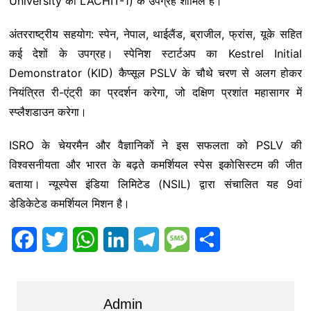
University का LACHIT-1) के उपग्रह शामिल हैं।
अंतरराष्ट्रीय सहयोग: स्पेन, नेपाल, थाईलैंड, ब्राजील, फ्रांस, यूके सहित
कई देशों के उपग्रह। स्पेनिश स्टार्टअप का Kestrel Initial
Demonstrator (KID) कैप्सूल PSLV के चौथे चरण से अलग होकर
नियंत्रित री-एंट्री का प्रदर्शन करेगा, जो दक्षिण प्रशांत महासागर में
स्प्लैशडाउन करेगा।
ISRO के चेयरमैन और वैज्ञानिकों ने इस सफलता को PSLV की
विश्वसनीयता और भारत के बढ़ते कमर्शियल स्पेस इकोसिस्टम की जीत
बताया। न्यूस्पेस इंडिया लिमिटेड (NSIL) द्वारा संचालित यह 9वां
डेडिकेटेड कमर्शियल मिशन है।
F
T
W
L
T
M
S
a
w
h
i
e
e
h
c
i
a
n
l
s
a
Admin