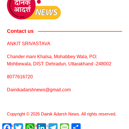
Contact us
ANKIT SRIVASTAVA
Chander mani Khalsa, Mohabbey Wala, PO:
Mohbewala, DIST: Dehradun, Uttarakhand -248002
8077616720
Dainikadarshnews@gmail.com
Copyright © 2026 Dainik Adarsh News. All rights reserved.
About us
Contact us
F
T
W
L
T
M
S