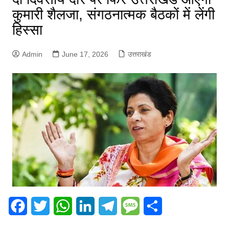
कुमारी शैलजा, संगठनात्मक बैठकों में लेंगी
हिस्सा
Admin
June 17, 2026
उत्तराखंड
F
T
W
L
T
M
S
a
w
h
i
e
e
h