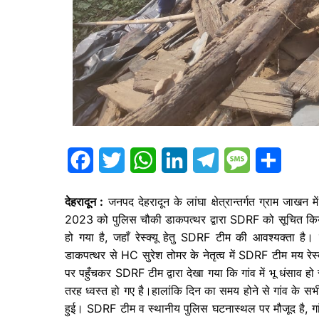
F
T
W
L
T
M
S
a
w
h
i
e
e
h
देहरादून :
जनपद देहरादून के लांघा क्षेत्रान्तर्गत ग्राम जाख
c
i
a
n
l
s
a
2023 को पुलिस चौकी डाकपत्थर द्वारा SDRF को सूचित किया
हो गया है, जहाँ रेस्क्यू हेतु SDRF टीम की आवश्यक्ता है।
e
t
t
k
e
s
r
डाकपत्थर से HC सुरेश तोमर के नेतृत्व में SDRF टीम मय रे
b
t
s
e
g
a
e
पर पहुँचकर SDRF टीम द्वारा देखा गया कि गांव में भू धंसाव 
o
e
A
d
r
g
तरह ध्वस्त हो गए है।हालांकि दिन का समय होने से गांव के
हुई। SDRF टीम व स्थानीय पुलिस घटनास्थल पर मौजूद है, गां
o
r
p
I
a
e