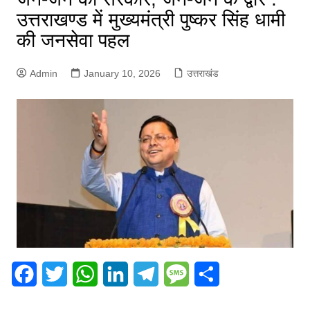
उत्तराखण्ड में मुख्यमंत्री पुष्कर सिंह धामी
की जनसेवा पहल
Admin
January 10, 2026
उत्तराखंड
F
T
W
L
T
M
S
a
w
h
i
e
e
h