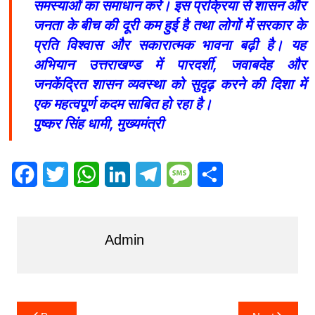
समस्याओं का समाधान करे। इस प्रक्रिया से शासन और
जनता के बीच की दूरी कम हुई है तथा लोगों में सरकार के
प्रति विश्वास और सकारात्मक भावना बढ़ी है। यह
अभियान उत्तराखण्ड में पारदर्शी, जवाबदेह और
जनकेंद्रित शासन व्यवस्था को सुदृढ़ करने की दिशा में
एक महत्वपूर्ण कदम साबित हो रहा है।
पुष्कर सिंह धामी, मुख्यमंत्री
F
T
W
L
T
M
S
a
w
h
i
e
e
h
c
i
a
n
l
s
a
Admin
e
t
t
k
e
s
r
b
t
s
e
g
a
e
o
e
A
d
r
g
Post