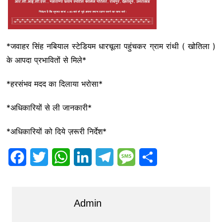
*जवाहर सिंह नबियाल स्टेडियम धारचूला पहुंचकर ग्राम रांथी ( खोतिला )
के आपदा प्रभावितों से मिले*
*हरसंभव मदद का दिलाया भरोसा*
*अधिकारियों से ली जानकारी*
*अधिकारियों को दिये ज़रूरी निर्देश*
F
T
W
L
T
M
S
a
w
h
i
e
e
h
c
i
a
n
l
s
a
Admin
e
t
t
k
e
s
r