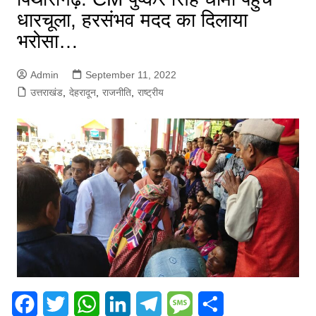
धारचूला, हरसंभव मदद का दिलाया
भरोसा…
Admin
September 11, 2022
उत्तराखंड
,
देहरादून
,
राजनीति
,
राष्ट्रीय
F
T
W
L
T
M
S