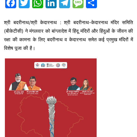
F
T
W
L
T
M
S
a
w
h
i
e
e
h
श्री बदरीनाथ/श्री केदारनाथ : श्री बदरीनाथ-केदारनाथ मंदिर समिति
c
i
a
n
l
s
a
(बीकेटीसी) ने मंगलवार को बांग्लादेश में हिंदू मंदिरों और हिंदुओं के जीवन की
e
t
t
k
e
s
r
रक्षा की कामना के लिए बदरीनाथ व केदारनाथ समेत कई प्रमुख मंदिरों में
b
t
s
e
g
a
e
विशेष पूजा की है।
o
e
A
d
r
g
o
r
p
I
a
e
k
p
n
m