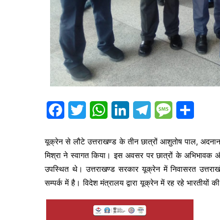
F
T
W
L
T
M
S
a
w
h
i
e
e
h
यूक्रेन से लौटे उत्तराखण्ड के तीन छात्रों आशुतोष पाल, अदन
c
i
a
n
l
s
a
मिश्रा ने स्वागत किया। इस अवसर पर छात्रों के अभिभावक
e
t
t
k
e
s
r
उपस्थित थे। उत्तराखण्ड सरकार यूक्रेन में निवासरत उत्तरा
b
t
s
e
g
a
e
सम्पर्क में है। विदेश मंत्रालय द्वारा यूक्रेन में रह रहे भारतीयो
o
e
A
d
r
g
o
r
p
I
a
e