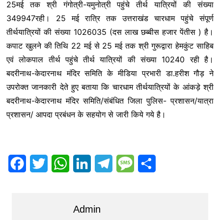
25मई तक श्री गंगोत्री-यमुनोत्री पहुंचे तीर्थ यात्रियों की संख्या
349947रही।‌ 25 मई रात्रि तक उत्तराखंड चारधाम पहुंचे संपूर्ण
तीर्थयात्रियों की संख्या 1026035 (दस लाख छब्बीस हजार पेंतीस ) है।
कपाट खुलने की तिथि 22 मई से 25 मई तक श्री गुरूद्वारा हेमकुंट साहिब
एवं लोकपाल तीर्थ पहुंचे तीर्थ यात्रियों की संख्या 10240 रही है।
बदरीनाथ-केदारनाथ मंदिर समिति के मीडिया प्रभारी डा.हरीश गौड़ ने
उपरोक्त जानकारी देते हुए बताया कि चारधाम तीर्थयात्रियों के आंकड़े श्री
बदरीनाथ-केदारनाथ मंदिर समिति/संबंधित जिला पुलिस- प्रशासन/यात्रा
प्रशासन/ आपदा प्रबंधन के सहयोग से जारी किये गये है।
F
T
W
L
T
M
S
a
w
h
i
e
e
h
c
i
a
n
l
s
a
Admin
e
t
t
k
e
s
r