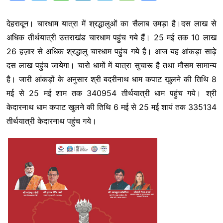
a
w
h
i
e
e
h
देहरादून। चारधाम यात्रा में श्रद्धालुओं का सैलाब उमड़ा है।दस लाख से
c
i
a
n
l
s
a
अधिक तीर्थयात्री उत्तराखंड चारधाम पहुंच गये हैं। 25 मई तक 10 लाख
e
t
t
k
e
s
r
26 हज़ार से अधिक श्रद्धालु चारधाम पहुंच गये है। आज यह आंकड़ा साढ़े
b
t
s
e
g
a
e
दस लाख पहुंच जायेगा। चारो धामों में यात्रा सुचारू है तथा मौसम सामान्य
है। जारी आंकड़ों के अनुसार श्री बदरीनाथ धाम कपाट खुलने की तिथि 8
o
e
A
d
r
g
मई से 25 मई शाम तक 340954 तीर्थयात्री धाम पहुंच गये। श्री
o
r
p
I
a
e
केदारनाथ धाम कपाट खुलने की तिथि 6 मई से 25 मई शायं तक 335134
k
p
n
m
तीर्थयात्री केदारनाथ पहुंच गये।