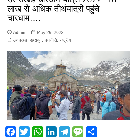
लाख से अधिक तीर्थयात्री पहुंचे
चारधाम….
Admin
May 26, 2022
उत्तराखंड
,
देहरादून
,
राजनीति
,
राष्ट्रीय
F
T
W
L
T
M
S