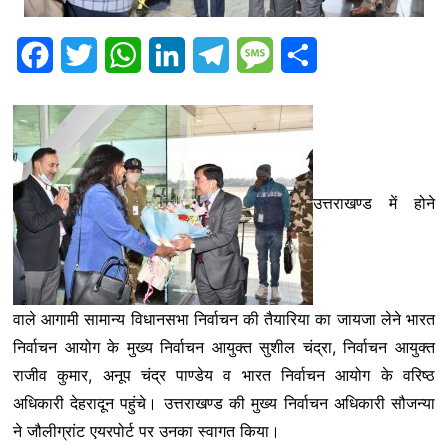
F
T
W
L
T
M
S
a
w
h
i
e
e
h
c
i
a
n
l
s
a
e
t
t
k
e
s
r
b
t
s
e
g
a
e
उत्तराखण्ड में होने
o
e
A
d
r
g
o
r
p
I
a
e
k
p
n
m
वाले आगामी सामान्य विधानसभा निर्वाचन की तैयारिया का जायजा लेने भारत
निर्वाचन आयोग के मुख्य निर्वाचन आयुक्त सुशील चंद्रा, निर्वाचन आयुक्त
राजीव कुमार, अनूप चंद्र पाण्डेय व भारत निर्वाचन आयोग के वरिष्ठ
अधिकारी देहरादून पहुंचे। उत्तराखण्ड की मुख्य निर्वाचन अधिकारी सौजन्या
ने जौलीग्रांट एयरपोर्ट पर उनका स्वागत किया।