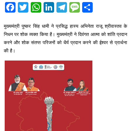
F
T
W
L
T
M
S
a
w
h
i
e
e
h
मुख्यमंत्री पुष्कर सिंह धामी ने प्रसिद्ध हास्य अभिनेता राजू श्रीवास्तव के
c
i
a
n
l
s
a
निधन पर शोक व्यक्त किया है। मुख्यमंत्री ने दिवंगत आत्मा को शांति प्रदान
e
t
t
k
e
s
r
करने और शोक संतप्त परिजनों को धैर्य प्रदान करने की ईश्वर से प्रार्थना
b
t
s
e
g
a
e
की है।
o
e
A
d
r
g
o
r
p
I
a
e
k
p
n
m