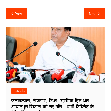
o
e
A
d
r
g
Post
Prev
Next
o
r
p
I
a
e
navigation
k
p
n
m
उत्तराखंड
जनकल्याण, रोजगार, शिक्षा, श्रमिक हित और
आधारभूत विकास को नई गति : धामी कैबिनेट के