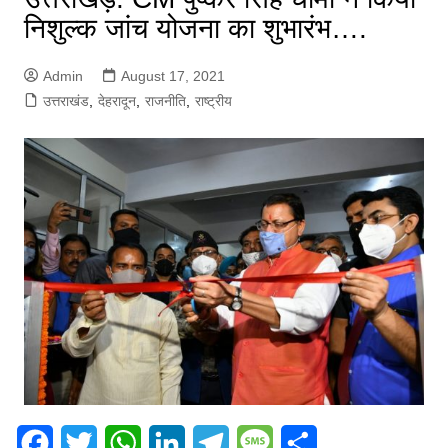
निशुल्क जांच योजना का शुभारंभ….
Admin
August 17, 2021
उत्तराखंड
,
देहरादून
,
राजनीति
,
राष्ट्रीय
F
T
W
L
T
M
S