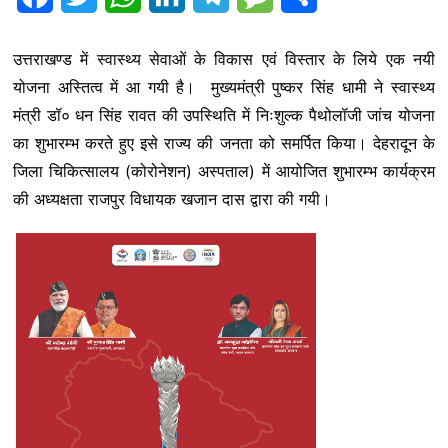
a
w
h
i
e
e
h
उत्तराखण्ड में स्वास्थ्य सेवाओं के विकास एवं विस्तार के लिये एक नयी
c
i
a
n
l
s
a
योजना अस्तित्व में आ गयी है। मुख्यमंत्री पुष्कर सिंह धामी ने स्वास्थ्य
e
t
t
k
e
s
r
मंत्री डॉ० धन सिंह रावत की उपस्थिति में निःशुल्क पैथोलॉजी जांच योजना
b
t
s
e
g
a
e
का शुभारम्भ करते हुए इसे राज्य की जनता को समर्पित किया। देहरादून के
जिला चिकित्सालय (कोरोनेशन) अस्पताल) में आयोजित शुभारम्भ कार्यक्रम
o
e
A
d
r
g
की अध्यक्षता राजपुर विधायक खजान दास द्वारा की गयी।
o
r
p
I
a
e
k
p
n
m