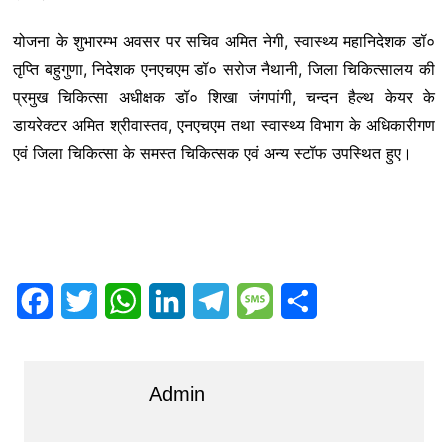
योजना के शुभारम्भ अवसर पर सचिव अमित नेगी, स्वास्थ्य महानिदेशक डॉ०
तृप्ति बहुगुणा, निदेशक एनएचएम डॉ० सरोज नैथानी, जिला चिकित्सालय की
प्रमुख चिकित्सा अधीक्षक डॉ० शिखा जंगपांगी, चन्दन हैल्थ केयर के
डायरेक्टर अमित श्रीवास्तव, एनएचएम तथा स्वास्थ्य विभाग के अधिकारीगण
एवं जिला चिकित्सा के समस्त चिकित्सक एवं अन्य स्टॉफ उपस्थित हुए।
F
T
W
L
T
M
S
a
w
h
i
e
e
h
c
i
a
n
l
s
a
Admin
e
t
t
k
e
s
r
b
t
s
e
g
a
e