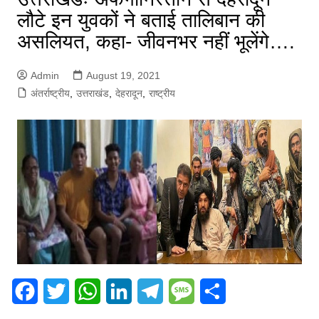
लौटे इन युवकों ने बताई तालिबान की
असलियत, कहा- जीवनभर नहीं भूलेंगे….
Admin
August 19, 2021
अंतर्राष्ट्रीय
,
उत्तराखंड
,
देहरादून
,
राष्ट्रीय
F
T
W
L
T
M
S
a
w
h
i
e
e
h