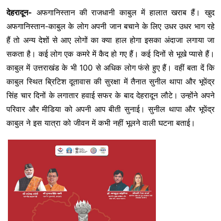
देहरादून-
अफगानिस्तान की राजधानी काबुल में हालात खराब हैं। खुद
c
i
a
n
l
s
a
अफगानिस्तान-काबुल के लोग अपनी जान बचाने के लिए उधर उधर भाग रहे
e
t
t
k
e
s
r
हैं तो अन्य देशों से आए लोगों का क्या हाल होगा इसका अंदाजा लगाया जा
b
t
s
e
g
a
e
सकता है। कई लोग एक कमरे में कैद हो गए हैं। कई दिनों से भूखे प्यासे हैं।
काबुल में उत्तराखंड के भी 100 से अधिक लोग फंसे हुए हैं। वहीं बता दें कि
o
e
A
d
r
g
काबुल स्थित ब्रिटिश दूतावास की सुरक्षा में तैनात सुनील थापा और भूपेंद्र
o
r
p
I
a
e
सिंह चार दिनों के लगातार हवाई सफर के बाद देहरादून लौटे। उन्होंने अपने
k
p
n
m
परिवार और मीडिया को अपनी आप बीती सुनाई। सुनील थापा और भूपेंद्र
काबुल ने इस यात्रा को जीवन में कभी नहीं भूलने वाली घटना बताई।