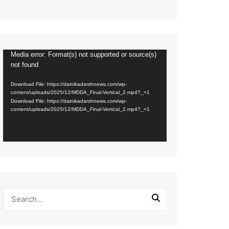
Media error: Format(s) not supported or source(s)
Video
not found
Player
Download File: https://dainikadarshnews.com/wp-
content/uploads/2025/12/MDDA_Final-Vertical_2.mp4?_=1
Download File: https://dainikadarshnews.com/wp-
content/uploads/2025/12/MDDA_Final-Vertical_2.mp4?_=1