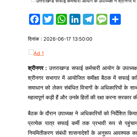
s
p
a
I
r
a
r
n
a
F
T
W
L
T
M
S
g
e
m
a
w
h
i
e
e
h
e
दिनांक : 2026-06-17 13:50:00
c
i
a
n
l
s
a
e
t
t
k
e
s
r
b
t
s
e
g
a
e
श्रीनगर :
उत्तराखण्ड सफाई कर्मचारी आयोग के उपाध्यक्
o
e
A
d
r
g
श्रीनगर सभागार में आयोजित समीक्षा बैठक में सफाई कर्
o
r
p
I
a
e
समाधान को लेकर संबंधित विभागों के अधिकारियों के सा
k
p
n
m
महत्वपूर्ण कड़ी हैं और उनके हितों की रक्षा करना सरकार क
बैठक के दौरान उपाध्यक्ष ने अधिकारियों को निर्देशित 
प्रत्येक पात्र सफाई कर्मी तक प्रभावी रूप से पहुंचा
नियमितीकरण संबंधी शासनादेशों के अनुरूप आवश्यक कार्र