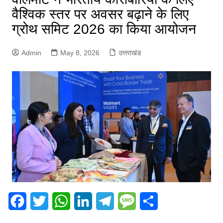
वैश्विक स्तर पर अवसर बढ़ाने के लिए
ग्रोथ समिट 2026 का किया आयोजन
Admin
May 8, 2026
उत्तराखंड
F
T
W
L
T
M
S
a
w
h
i
e
e
h