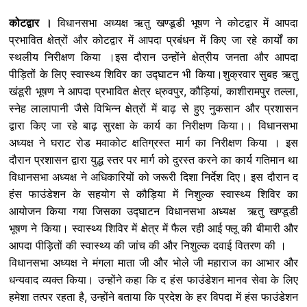
c
i
a
n
l
s
a
कोटद्वार ।
विधानसभा अध्यक्ष ऋतु खण्डूडी भूषण ने कोटद्वार में आपदा
प्रभावित क्षेत्रों और कोटद्वार में आपदा प्रबंधन में किए जा रहे कार्यों का
e
t
t
k
e
s
r
स्थलीय निरीक्षण किया ।इस दौरान उन्होंने क्षेत्रीय जनता और आपदा
b
t
s
e
g
a
e
पीड़ितों के लिए स्वास्थ्य शिविर का उद्घाटन भी किया।शुक्रवार सुबह ऋतु
o
e
A
d
r
g
खंडूरी भूषण ने आपदा प्रभावित क्षेत्र ध्रुवपुर, कौड़ियां, काशीरामपुर तल्ला,
स्नेह लालापानी जैसे विभिन्न क्षेत्रों में बाढ़ से हुए नुकसान और प्रशासन
o
r
p
I
a
e
द्वारा किए जा रहे बाढ़ सुरक्षा के कार्य का निरीक्षण किया।। विधानसभा
k
p
n
m
अध्यक्ष ने घराट रोड मवाकोट क्षतिग्रस्त मार्ग का निरीक्षण किया । इस
दौरान प्रशासन द्वारा युद्ध स्तर पर मार्ग को दुरस्त करने का कार्य गतिमान था
विधानसभा अध्यक्ष ने अधिकारियों को जरूरी दिशा निर्देश दिए। इस दौरान द
हंस फाउंडेशन के सहयोग से कौड़िया में निशुल्क स्वास्थ्य शिविर का
आयोजन किया गया जिसका उद्घाटन विधानसभा अध्यक्ष ऋतु खण्डूडी
भूषण ने किया। स्वास्थ्य शिविर में क्षेत्र में फैल रही आई फ्लू की बीमारी और
आपदा पीड़ितों की स्वास्थ्य की जांच की और निशुल्क दवाई वितरण की ।
विधानसभा अध्यक्ष ने मंगला माता जी और भोले जी महाराज का आभार और
धन्यवाद व्यक्त किया। उन्होंने कहा कि द हंस फाउंडेशन मानव सेवा के लिए
हमेशा तत्पर रहता है, उन्होंने बताया कि प्रदेश के हर विपदा में हंस फाउंडेशन