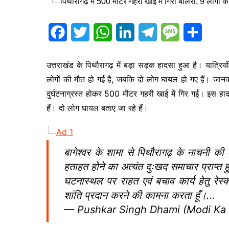
s
p
a
I
r
a
r
n
a
F
T
W
L
T
M
S
g
e
m
a
w
h
i
e
e
h
e
उत्तराखंड के पिथौरागढ़ में बड़ा सड़क हादसा हुआ है। यात्रिय
c
i
a
n
l
s
a
लोगों की मौत हो गई है, जबकि दो लोग घायल हो गए हैं। जानक
e
t
t
k
e
s
r
दुर्घटनाग्रस्त होकर 500 मीटर गहरी खाई में गिर गई। इस हा
b
t
s
e
g
a
e
हैं। दो लोग घायल बताए जा रहे हैं।
o
e
A
d
r
g
o
r
p
I
a
e
बागेश्वर के शामा से पिथौरागढ़ के नाचनी की 
k
p
n
m
हताहत होने का अत्यंत दुःखद समाचार प्राप्त 
घटनास्थल पर राहत एवं बचाव कार्य हेतु रेस्
शांति प्रदान करने की कामना करता हूँ।…
— Pushkar Singh Dhami (Modi Ka 