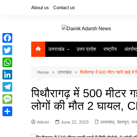
Skip
About us
Contact us
to
content
F
उत्तराखंड
उत्तर प्रदेश
राष्ट्रीय
अंतर्राष्
a
T
देहरादून
c
w
W
Home
उत्तराखंड
पिथौरागढ़ में 500 मीटर गहरी खाई में
e
i
h
L
b
t
पिथौरागढ़ में 500 मीटर गह
a
i
o
T
t
t
लोगों की मौत 2 घायल, 
n
o
e
e
M
s
k
k
l
r
e
A
S
Admin
June 22, 2023
उत्तराखंड
,
देहरादून
,
राज
e
e
s
p
h
d
g