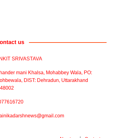
ontact us
NKIT SRIVASTAVA
hander mani Khalsa, Mohabbey Wala, PO:
ohbewala, DIST: Dehradun, Uttarakhand
248002
077616720
ainikadarshnews@gmail.com