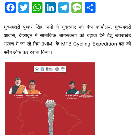
F
T
W
L
T
M
S
a
w
h
i
e
e
h
मुख्यमंत्री पुष्कर सिंह धामी ने शुक्रवार को कैंप कार्यालय, मुख्यमंत्री
c
i
a
n
l
s
a
आवास, देहरादून में सामाजिक जागरूकता को बढ़ावा देने हेतु उत्तराखंड
e
t
t
k
e
s
r
भ्रमण में जा रहे निम (NIM) के MTB Cycling Expedition दल को
b
t
s
e
g
a
e
फ्लैग ऑफ कर रवाना किया।
o
e
A
d
r
g
o
r
p
I
a
e
k
p
n
m