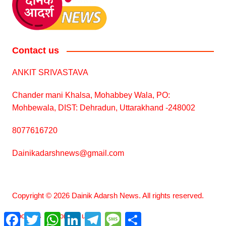
Contact us
ANKIT SRIVASTAVA
Chander mani Khalsa, Mohabbey Wala, PO:
Mohbewala, DIST: Dehradun, Uttarakhand -248002
8077616720
Dainikadarshnews@gmail.com
Copyright © 2026 Dainik Adarsh News. All rights reserved.
About us
F
T
Contact us
W
L
T
M
S
a
w
h
i
e
e
h