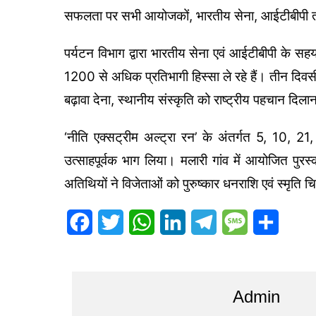
सफलता पर सभी आयोजकों, भारतीय सेना, आईटीबीपी त
पर्यटन विभाग द्वारा भारतीय सेना एवं आईटीबीपी के स
1200 से अधिक प्रतिभागी हिस्सा ले रहे हैं। तीन दिवसीय 
बढ़ावा देना, स्थानीय संस्कृति को राष्ट्रीय पहचान दिल
‘नीति एक्सट्रीम अल्ट्रा रन’ के अंतर्गत 5, 10, 21, 
उत्साहपूर्वक भाग लिया। मलारी गांव में आयोजित पुरस
अतिथियों ने विजेताओं को पुरुष्कार धनराशि एवं स्मृति 
F
T
W
L
T
M
S
a
w
h
i
e
e
h
c
i
a
n
l
s
a
Admin
e
t
t
k
e
s
r