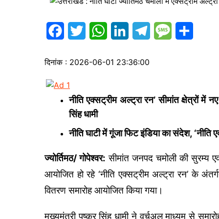
s
p
a
I
r
a
r
n
a
F
T
W
L
T
M
S
g
e
m
a
w
h
i
e
e
h
e
दिनांक : 2026-06-01 23:36:00
c
i
a
n
l
s
a
e
t
t
k
e
s
r
नीति एक्सट्रीम अल्ट्रा रन’ सीमांत क्षेत्रों में
b
t
s
e
g
a
e
सिंह धामी
o
e
A
d
r
g
नीति घाटी में गूंजा फिट इंडिया का संदेश, ‘नीति
o
r
p
I
a
e
k
p
n
m
ज्योर्तिमठ/ गोपेश्वर:
सीमांत जनपद चमोली की सुरम्य एवं 
आयोजित हो रहे ‘नीति एक्सट्रीम अल्ट्रा रन’ के अंतर्ग
वितरण समारोह आयोजित किया गया।
मुख्यमंत्री पुष्कर सिंह धामी ने वर्चुअल माध्यम से समा