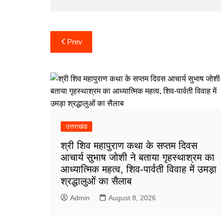
b
t
s
e
g
a
e
o
e
A
d
r
g
Post
o
r
p
I
a
e
Prev
navigation
k
p
n
m
उत्तराखंड
श्री शिव महापुराण कथा के सप्तम दिवस
आचार्य सुभाष जोशी ने बताया गृहस्थाश्रम का
आध्यात्मिक महत्व, शिव-पार्वती विवाह में उमड़ा
श्रद्धालुओं का सैलाब
Admin
August 8, 2026