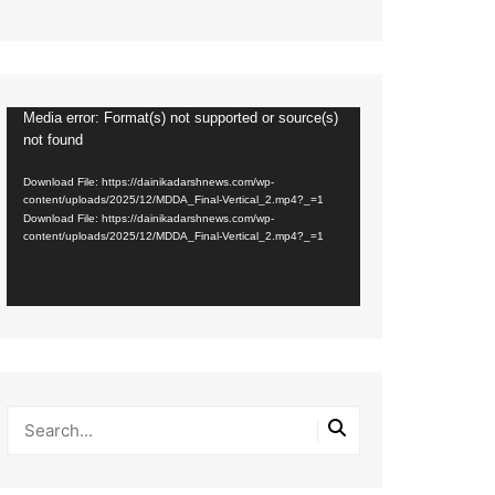
Media error: Format(s) not supported or source(s)
Video
not found
Player
Download File: https://dainikadarshnews.com/wp-
content/uploads/2025/12/MDDA_Final-Vertical_2.mp4?_=1
Download File: https://dainikadarshnews.com/wp-
content/uploads/2025/12/MDDA_Final-Vertical_2.mp4?_=1