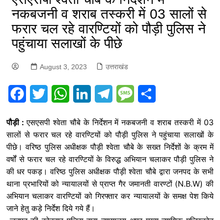
नकबजनी व शराब तस्करी में 03 सालों से
फरार चल रहे वारण्टियों को पौड़ी पुलिस ने
पहुंचाया सलाखों के पीछे
August 3, 2023
उत्तराखंड
F
T
W
L
T
M
S
a
w
h
i
e
e
h
पौड़ी :
एसएसपी श्वेता चौबे के निर्देशन में नकबजनी व शराब तस्करी में 03
c
i
a
n
l
s
a
सालों से फरार चल रहे वारण्टियों को पौड़ी पुलिस ने पहुंचाया सलाखों के
पीछे। वरिष्ठ पुलिस अधीक्षक पौड़ी श्वेता चौबे के सख्त निर्देशों के क्रम में
e
t
t
k
e
s
r
वर्षों से फरार चल रहे वारण्टियों के विरुद्ध अभियान चलाकर पौड़ी पुलिस ने
b
t
s
e
g
a
e
की धर पकड़। वरिष्ठ पुलिस अधीक्षक पौड़ी श्वेता चौबे द्वारा जनपद के सभी
o
e
A
d
r
g
थाना प्रभारियों को न्यायालयों से प्राप्त गैर जमानती वारण्टों (N.B.W) की
अभियान चलाकर वारण्टियों को गिरफ्तार कर न्यायालयों के समक्ष पेश किये
o
r
p
I
a
e
जाने हेतु कड़े निर्देश दिये गये हैं।
k
p
n
m