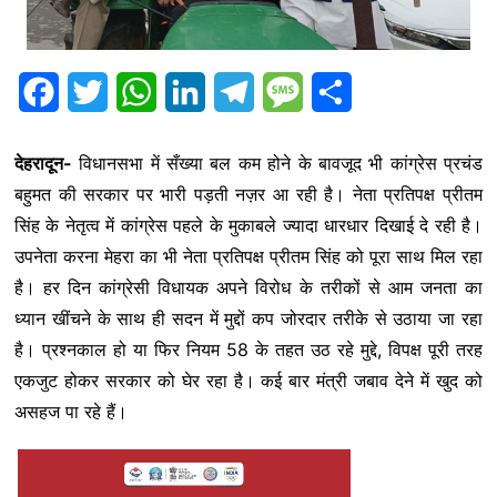
F
T
W
L
T
M
S
a
w
h
i
e
e
h
देहरादून-
विधानसभा में सँख्या बल कम होने के बावजूद भी कांग्रेस प्रचंड
c
i
a
n
l
s
a
बहुमत की सरकार पर भारी पड़ती नज़र आ रही है। नेता प्रतिपक्ष प्रीतम
e
t
t
k
e
s
r
सिंह के नेतृत्व में कांग्रेस पहले के मुकाबले ज्यादा धारधार दिखाई दे रही है।
b
t
s
e
g
a
e
उपनेता करना मेहरा का भी नेता प्रतिपक्ष प्रीतम सिंह को पूरा साथ मिल रहा
है। हर दिन कांग्रेसी विधायक अपने विरोध के तरीकों से आम जनता का
o
e
A
d
r
g
ध्यान खींचने के साथ ही सदन में मुद्दों कप जोरदार तरीके से उठाया जा रहा
o
r
p
I
a
e
है। प्रश्नकाल हो या फिर नियम 58 के तहत उठ रहे मुद्दे, विपक्ष पूरी तरह
k
p
n
m
एकजुट होकर सरकार को घेर रहा है। कई बार मंत्री जबाव देने में खुद को
असहज पा रहे हैं।