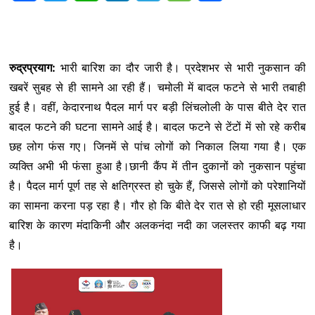
a
w
h
i
e
e
h
c
i
a
n
l
s
a
e
t
t
k
e
s
r
रुद्रप्रयाग:
भारी बारिश का दौर जारी है। प्रदेशभर से भारी नुकसान की
खबरें सुबह से ही सामने आ रही हैं। चमोली में बादल फटने से भारी तबाही
b
t
s
e
g
a
e
हुई है। वहीं, केदारनाथ पैदल मार्ग पर बड़ी लिंचलोली के पास बीते देर रात
o
e
A
d
r
g
बादल फटने की घटना सामने आई है। बादल फटने से टेंटों में सो रहे करीब
o
r
p
I
a
e
छह लोग फंस गए। जिनमें से पांच लोगों को निकाल लिया गया है। एक
व्यक्ति अभी भी फंसा हुआ है।छानी कैंप में तीन दुकानों को नुकसान पहुंचा
k
p
n
m
है। पैदल मार्ग पूर्ण तह से क्षतिग्रस्त हो चुके हैं, जिससे लोगों को परेशानियों
का सामना करना पड़ रहा है। गौर हो कि बीते देर रात से हो रही मूसलाधार
बारिश के कारण मंदाकिनी और अलकनंदा नदी का जलस्तर काफी बढ़ गया
है।