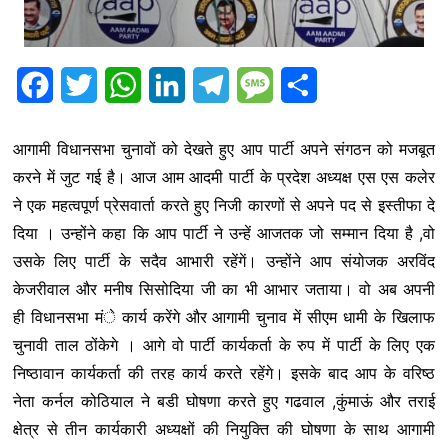
F
T
W
L
T
M
S
a
w
h
i
e
e
h
आगामी विधानसभा चुनावों को देखते हुए आप पार्टी अपने संगठन को मजबूत
c
i
a
n
l
s
a
करने में जुट गई है। आज आम आदमी पार्टी के प्रदेश अध्यक्ष एस एस कलेर
e
t
t
k
e
s
r
ने एक महत्वपूर्ण प्रेसवार्ता करते हुए निजी कारणों से अपने पद से इस्तीफा दे
b
t
s
e
g
a
e
दिया । उन्होंने कहा कि आप पार्टी ने उन्हें आजतक जो सम्मान दिया है ,वो
उसके लिए पार्टी के सदैव आभारी रहेंगें। उन्होंने आप संयोजक अरविंद
o
e
A
d
r
g
केजरीवाल और मनीष सिसोदिया जी का भी आभार जताया। वो अब अपनी
o
r
p
I
a
e
ही विधानसभा मंे कार्य करेंगे और आगामी चुनाव में सीएम धामी के खिलाफ
k
p
n
m
चुनावी ताल ठोंकेगे । आगे वो पार्टी कार्यकर्ता के रुप में पार्टी के लिए एक
निष्ठावान कार्यकर्ता की तरह कार्य करते रहेंगे। इसके बाद आप के वरिष्ठ
नेता कर्नल कोठियाल ने बडी घोषणा करते हुए गढवाल ,कुंमाऊं और तराई
क्षेत्र से तीन कार्यकारी अध्यक्षों की नियुक्ति की घोषणा के साथ आगामी